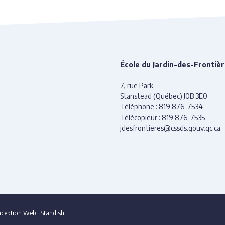
École du Jardin-des-Frontiè
7, rue Park
Stanstead (Québec) J0B 3E0
Téléphone :
819 876-7534
Télécopieur :
819 876-7535
jdesfrontieres@cssds.gouv.qc.ca
ception Web :
Standish