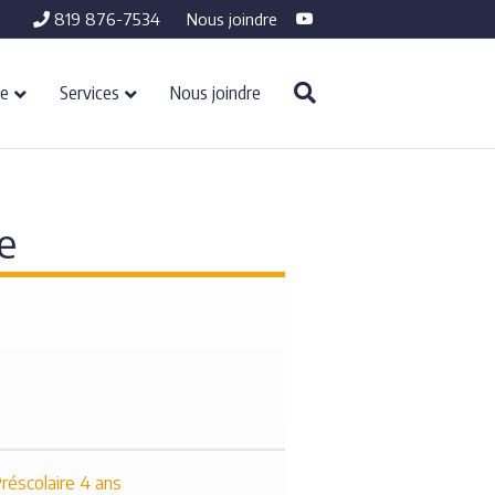
Youtube
819 876-7534
Nous joindre
re
Services
Nous joindre
e
réscolaire 4 ans